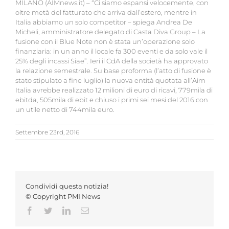
MILANO (AIMnews.it) – “Ci siamo espansi velocemente, con
oltre metà del fatturato che arriva dall’estero, mentre in
Italia abbiamo un solo competitor – spiega Andrea De
Micheli, amministratore delegato di Casta Diva Group – La
fusione con il Blue Note non è stata un’operazione solo
finanziaria: in un anno il locale fa 300 eventi e da solo vale il
25% degli incassi Siae”. Ieri il CdA della società ha approvato
la relazione semestrale. Su base proforma (l’atto di fusione è
stato stipulato a fine luglio) la nuova entità quotata all’Aim
Italia avrebbe realizzato 12 milioni di euro di ricavi, 779mila di
ebitda, 505mila di ebit e chiuso i primi sei mesi del 2016 con
un utile netto di 744mila euro.
Settembre 23rd, 2016
Condividi questa notizia!
© Copyright PMI News
Facebook
Twitter
LinkedIn
Email