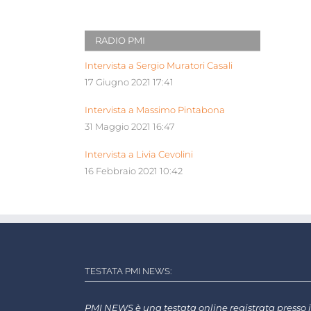
RADIO PMI
Intervista a Sergio Muratori Casali
17 Giugno 2021 17:41
Intervista a Massimo Pintabona
31 Maggio 2021 16:47
Intervista a Livia Cevolini
16 Febbraio 2021 10:42
TESTATA PMI NEWS:
PMI NEWS è una testata online registrata presso i