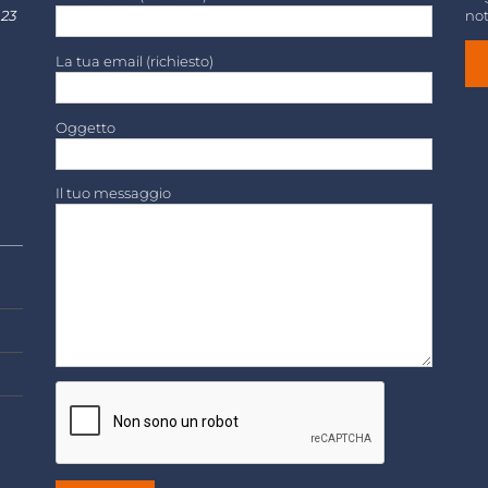
 23
not
La tua email (richiesto)
Oggetto
Il tuo messaggio