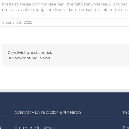
nostra strategia commerciale per il mercato statunitense. È una deci
risorse su scelte strategiche dove vediamo prospettive più solide di cr
Giugno 10th, 2025
Condividi questa notizia!
© Copyright PMI News
CONTATTA LA REDAZIONE PMI NEWS
RE
l
Il tuo nome (richiesto)
Reg