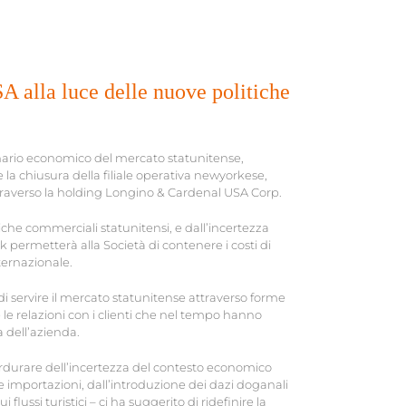
SA alla luce delle nuove politiche
nario economico del mercato statunitense,
la chiusura della filiale operativa newyorkese,
raverso la holding Longino & Cardenal USA Corp.
tiche commerciali statunitensi, e dall’incertezza
ork permetterà alla Società di contenere i costi di
ternazionale.
di servire il mercato statunitense attraverso forme
le relazioni con i clienti che nel tempo hanno
 dell’azienda.
perdurare dell’incertezza del contesto economico
lle importazioni, dall’introduzione dei dazi doganali
lussi turistici – ci ha suggerito di ridefinire la