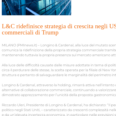
L&C ridefinisce strategia di crescita negli U
commerciali di Trump
MILANO (PMInews.it) – Longino & Cardenal, alla luce del mutato sce
comunica la ridefinizione della propria strategia commerciale tramite 
mantenendo tuttavia la propria presenza sul mercato americano att
Alla luce delle difficoltà causate dalle misure adottate in tema di poli
circa il perdurare delle stesse, la scelta operata per la filiale di New Y
struttura e pertanto di salvaguardare le marginalità del perimetro in
Longino & Cardenal, attraverso la holding, rimarrà attiva nell’intento 
alternative di collaborazione commerciale, continuando a valorizzare 
dimostrato apprezzamento per l’unicità della proposta gastronomica
Riccardo Uleri, Presidente di Longino & Cardenal, ha dichiarato: “Il 
politico negli Stati Uniti, – caratterizzato da crescenti complessità ne
e da un’elevata incertezza economica, in particolare nelle previsioni sui f