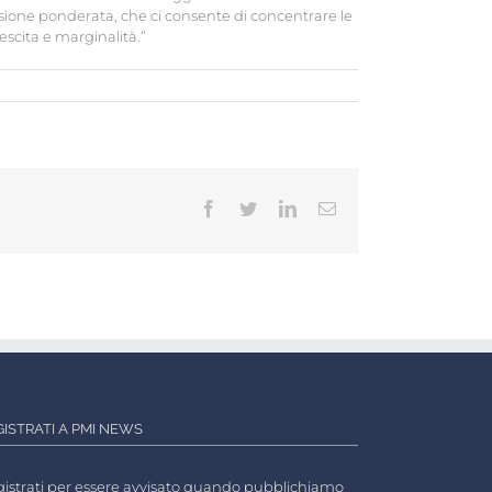
sione ponderata, che ci consente di concentrare le
escita e marginalità.”
Facebook
Twitter
LinkedIn
Email
GISTRATI A PMI NEWS
istrati per essere avvisato quando pubblichiamo