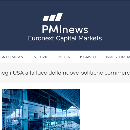
ROWTH MILAN
NOTIZIE
MEDIA
ISCRIVITI
INVESTOR D
a negli USA alla luce delle nuove politiche commerc
Ingrandisci
immagine