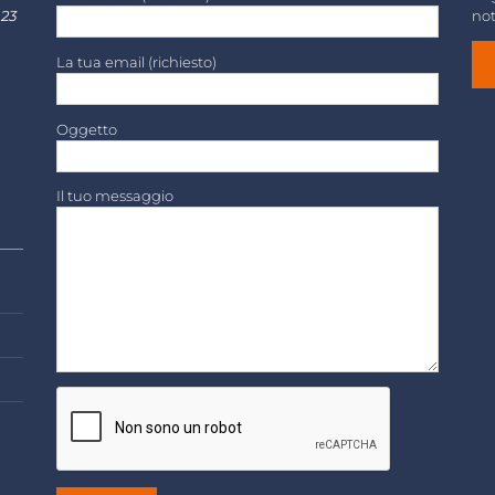
 23
not
La tua email (richiesto)
Oggetto
Il tuo messaggio