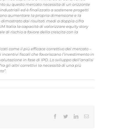
nto su questo mercato necessita di un orizzonte
ndustriali ed è finalizzato a sostenere progetti
liono aumentare la propria dimensione e la
to dimostrato dai risultati medi a doppia cifra
IM Italia la capacità di valorizzare equity story
le di rischio a favore della crescita con la
dicati come il più efficace correttivo del mercato –
ncentivi fiscali che favoriscano l’investimento in
 valutazione in fase di IPO.
Lo sviluppo dell’analisi
Tra gli altri correttivi la necessità di una più
to”.
Facebook
Twitter
LinkedIn
Email