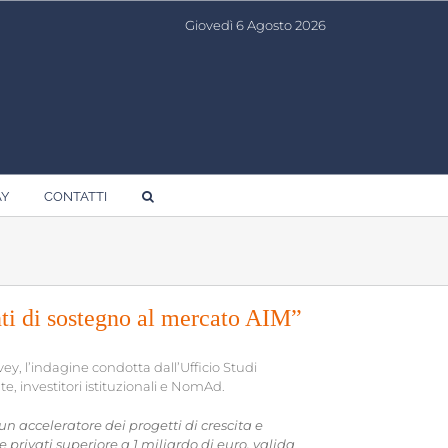
Giovedì 6 Agosto 2026
AY
CONTATTI
i di sostegno al mercato AIM”
ey, l’indagine condotta dall’Ufficio Studi
e, investitori istituzionali e NomAd.
un acceleratore dei progetti di crescita e
e privati superiore a 1 miliardo di euro, valida