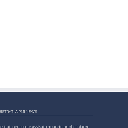
GISTRATI A PMI NEWS
istrati per essere avvisato quando pubblichiamo