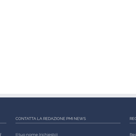
CONTATTA LA REDAZIONE PMI NEWS
RE
l
Il tuo nome (richiesto)
Reg