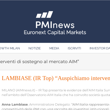
ROWTH MILAN
NOTIZIE
MEDIA
ISCRIVITI
INVESTOR D
erventi di sostegno al mercato AIM”
LAMBIASE (IR Top) “Auspichiamo intervent
MILANO (AIMnews.it) – IR Top presenta le evidenze dell’AIM Italia Surv
nell’ambito dell’Osservatorio AIM Italia che ha coinvolto società quotat
Anna Lambiase
, Amministratore Delegato:
“AIM Italia rappresenta 
competitività delle PMI con una raccolta da investitori istituzionali 