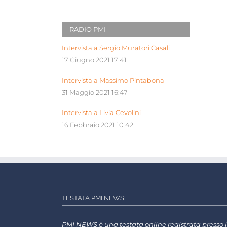
RADIO PMI
Intervista a Sergio Muratori Casali
17 Giugno 2021 17:41
Intervista a Massimo Pintabona
31 Maggio 2021 16:47
Intervista a Livia Cevolini
16 Febbraio 2021 10:42
TESTATA PMI NEWS:
PMI NEWS è una testata online registrata presso i