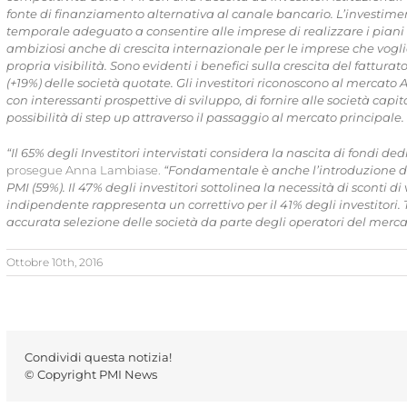
fonte di finanziamento alternativa al canale bancario. L’investime
temporale adeguato a consentire alle imprese di realizzare i piani i
ambiziosi anche di crescita internazionale per le imprese che vog
propria visibilità. Sono evidenti i benefici sulla crescita del fattura
(+19%) delle società quotate. Gli investitori riconoscono al mercato A
con interessanti prospettive di sviluppo, di fornire alle società capita
possibilità di step up attraverso il passaggio al mercato principale.
“Il 65% degli Investitori intervistati considera la nascita di fondi de
prosegue Anna Lambiase.
“
Fondamentale è anche l’introduzione di i
PMI (59%).
Il 47% degli investitori sottolinea la necessità di sconti di
indipendente rappresenta un correttivo per il 41% degli investitori.
accurata selezione delle società da parte degli operatori del merca
Ottobre 10th, 2016
Condividi questa notizia!
© Copyright PMI News