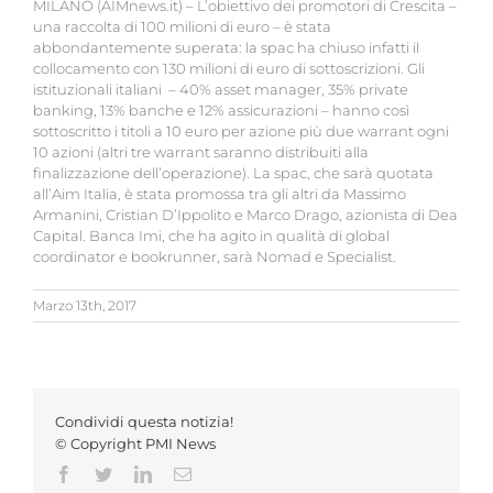
MILANO (AIMnews.it) – L’obiettivo dei promotori di Crescita –
una raccolta di 100 milioni di euro – è stata
abbondantemente superata: la spac ha chiuso infatti il
collocamento con 130 milioni di euro di sottoscrizioni. Gli
istituzionali italiani – 40% asset manager, 35% private
banking, 13% banche e 12% assicurazioni – hanno così
sottoscritto i titoli a 10 euro per azione più due warrant ogni
10 azioni (altri tre warrant saranno distribuiti alla
finalizzazione dell’operazione). La spac, che sarà quotata
all’Aim Italia, è stata promossa tra gli altri da Massimo
Armanini, Cristian D’Ippolito e Marco Drago, azionista di Dea
Capital. Banca Imi, che ha agito in qualità di global
coordinator e bookrunner, sarà Nomad e Specialist.
Marzo 13th, 2017
Condividi questa notizia!
© Copyright PMI News
Facebook
Twitter
LinkedIn
Email