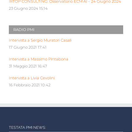
IRTOP CONSULTING: Osservatorio ECM AI – 24 Giugno 2024
23 Giugno 2024 15:14
RADIO PMI
Intervista a Sergio Muratori Casali
17 Giugno 2021 17:41
Intervista a Massimo Pintabona
31 Maggio 2021 16:47
Intervista a Livia Cevolini
16 Febbraio 2021 10:42
TESTATA PMI NEWS: