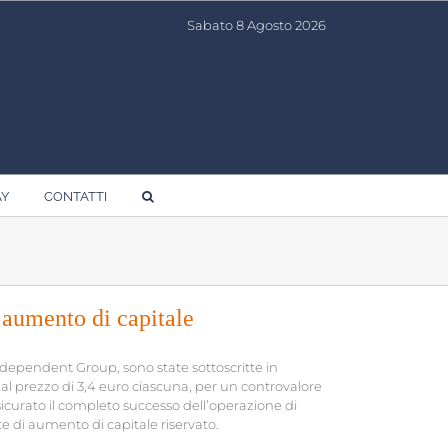
Sabato 8 Agosto 2026
AY
CONTATTI
l’aumento di capitale
ndependent Group, sono state sottoscritte in
te, al prezzo di 3,4 euro ciascuna, per un controvalore
sicurato il completo successo dell’operazione di
te di aumento di capitale riservato.