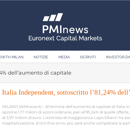
ROWTH MILAN
NOTIZIE
MEDIA
ISCRIVITI
INVESTOR D
,24% dell’aumento di capitale
Italia Independent, sottoscritto l’81,24% del
MILANO (AIMnews.it) – Al termine dell’aumento di capitale di Italia I
opzione 1,17 milioni di azioni ordinarie, pari all’81,24% di quelle offer
di 3,97 milioni di euro. L’azionista di maggioranza Lapo Elkann ha as
ricapitalizzazione. Entro fine anno, poi, sarà anche completata la par