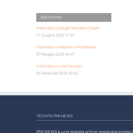
RADIO PMI
Intervista a Sergio Muratori Casali
17 Giugno 2021 17:41
Intervista a Massimo Pintabona
31 Maggio 2021 16:47
Intervista a Livia Cevolini
16 Febbraio 2021 10:42
TESTATA PMI NEWS:
PMI NEWS è una testata online registrata presso i