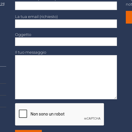
 23
not
La tua email (richiesto)
Oggetto
Il tuo messaggio