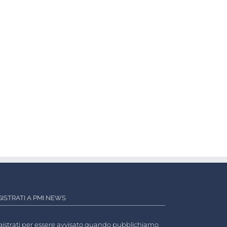
GISTRATI A PMI NEWS
istrati per essere avvisato quando pubblichiamo