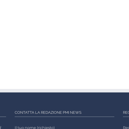
CONTATTA LA REDAZIONE PMI NEWS
RE
l
Il tuo nome (richiesto)
Reg