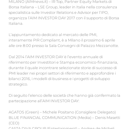
MILANO (AIMnews.it) – IR Top, Partner Equity Markets di
Borsa Italiana – LSE Group, leader in Italia nella consulenza
specialistica sulle Investor Relations e Advisor per l’IPO,
organizza l’AIM INVESTOR DAY 2017 con il supporto di Borsa
Italiana.
L’appuntamento dedicato al mercato delle PMI,
interamente PIR Compliant, è a Milano il prossimo 6 aprile
alle ore 8:00 presso la Sala Convegni di Palazzo Mezzanotte.
Dal 2014 l’AIM INVESTOR DAY è l’evento annuale di
riferimento per Investitori e Stampa economico-finanziaria,
durante il quale incontrare selezionate storie di successo di
PMI leader nei propri settori di riferimento e approfondire i
bilanci 2016, i modelli di business e i progetti di sviluppo
strategico.
Di seguito l’elenco delle società che hanno già confermato la
partecipazione all’AIM INVESTOR DAY:
AGATOS (Green) – Michele Positano (Consigliere Delegato)
BLUE FINANCIAL COMMUNICATION (Media) – Denis Masetti
(CEO)
CASTA DIVA GROUP (Entertainment) – Andrea de Micheli