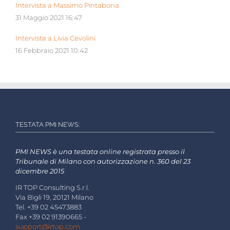
Intervista a Massimo Pintabona
31 Maggio 2021 16:47
Intervista a Livia Cevolini
16 Febbraio 2021 10:42
TESTATA PMI NEWS:
PMI NEWS è una testata online registrata presso il
Tribunale di Milano con autorizzazione n. 360 del 23
dicembre 2015
IR TOP Consulting S.r.l.
Via Bigli 19, 20121 Milano
Tel. +39 02 45473883
Fax +39 02 91390665 -
support@irtop.com