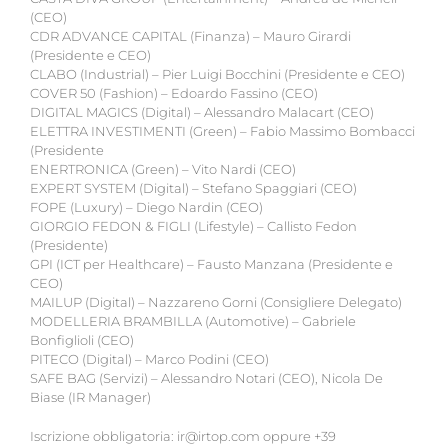
(CEO)
CDR ADVANCE CAPITAL (Finanza) – Mauro Girardi
(Presidente e CEO)
CLABO (Industrial) – Pier Luigi Bocchini (Presidente e CEO)
COVER 50 (Fashion) – Edoardo Fassino (CEO)
DIGITAL MAGICS (Digital) – Alessandro Malacart (CEO)
ELETTRA INVESTIMENTI (Green) – Fabio Massimo Bombacci
(Presidente
ENERTRONICA (Green) – Vito Nardi (CEO)
EXPERT SYSTEM (Digital) – Stefano Spaggiari (CEO)
FOPE (Luxury) – Diego Nardin (CEO)
GIORGIO FEDON & FIGLI (Lifestyle) – Callisto Fedon
(Presidente)
GPI (ICT per Healthcare) – Fausto Manzana (Presidente e
CEO)
MAILUP (Digital) – Nazzareno Gorni (Consigliere Delegato)
MODELLERIA BRAMBILLA (Automotive) – Gabriele
Bonfiglioli (CEO)
PITECO (Digital) – Marco Podini (CEO)
SAFE BAG (Servizi) – Alessandro Notari (CEO), Nicola De
Biase (IR Manager)
Iscrizione obbligatoria: ir@irtop.com oppure +39