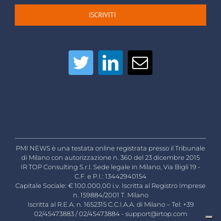
ISCRIVITI
PMI NEWS è una testata online registrata presso il Tribunale
di Milano con autorizzazione n. 360 del 23 dicembre 2015
IR TOP Consulting S.r.l. Sede legale in Milano, Via Bigli 19 -
C.F. e P.I.: 13442940154
Capitale Sociale: € 100.000,00 i.v. Iscritta al Registro Imprese
n. 159884/2001 T. Milano
Iscritta al R.E.A. n. 1652315 C.C.I.A.A. di Milano – Tel: +39
02/45473883 / 02/45473884 -
support@irtop.com