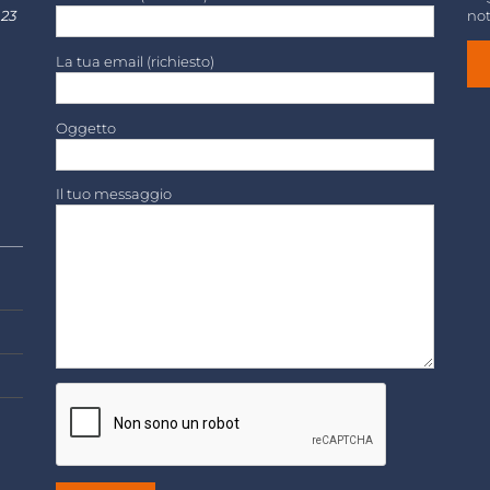
 23
not
La tua email (richiesto)
Oggetto
Il tuo messaggio