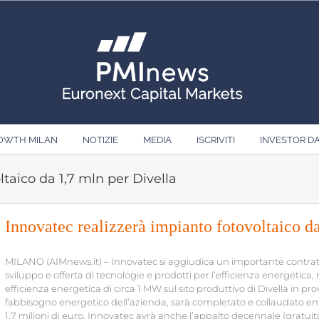
ROWTH MILAN
NOTIZIE
MEDIA
ISCRIVITI
INVESTOR D
ltaico da 1,7 mln per Divella
Innovatec realizzerà impianto fotovoltaico d
MILANO (AIMnews.it) – Innovatec si aggiudica un importante contratto 
sviluppo e offerta di tecnologie e prodotti per l’efficienza energetica,
efficienza energetica di circa 1 MW sul sito produttivo di Divella in prov
fabbisogno energetico dell’azienda, sarà completato e collaudato entro 
1,7 milioni di euro. Innovatec avrà anche l’appalto decennale (gratui