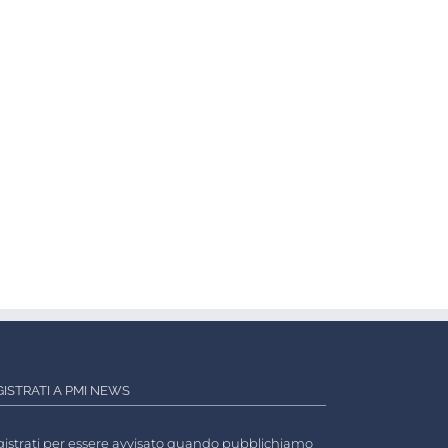
GISTRATI A PMI NEWS
istrati per essere avvisato quando pubblichiamo