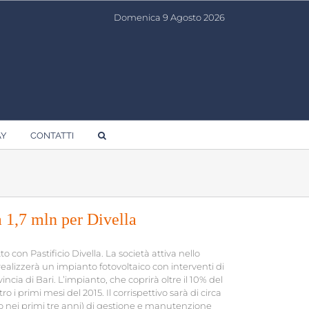
Domenica 9 Agosto 2026
AY
CONTATTI
a 1,7 mln per Divella
con Pastificio Divella. La società attiva nello
 realizzerà un impianto fotovoltaico con interventi di
incia di Bari. L’impianto, che coprirà oltre il 10% del
i primi mesi del 2015. Il corrispettivo sarà di circa
to nei primi tre anni) di gestione e manutenzione