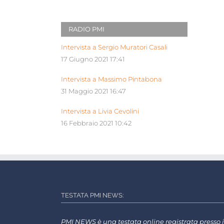
RADIO PMI
Intervista a Sergio Muratori Casali
17 Giugno 2021 17:41
Intervista a Massimo Pintabona
31 Maggio 2021 16:47
Intervista a Livia Cevolini
16 Febbraio 2021 10:42
TESTATA PMI NEWS:
PMI NEWS è una testata online registrata presso i