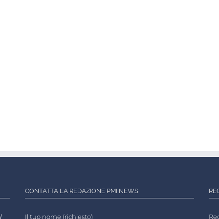
CONTATTA LA REDAZIONE PMI NEWS
RE
l
Il tuo nome (richiesto)
Reg