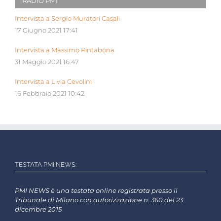
RADIO PMI
Intervista a Sergio Muratori Casali
17 Giugno 2021 17:41
Intervista a Massimo Pintabona
31 Maggio 2021 16:47
Intervista a Livia Cevolini
16 Febbraio 2021 10:42
TESTATA PMI NEWS:
PMI NEWS è una testata online registrata presso il
Tribunale di Milano con autorizzazione n. 360 del 23
dicembre 2015