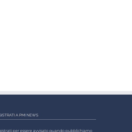
GISTRATI A PMI NEWS
istrati per essere avvisato quando pubblichiamo