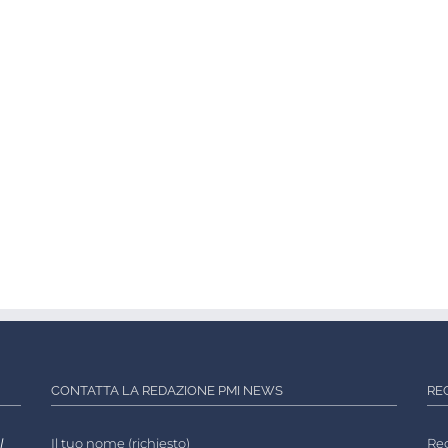
CONTATTA LA REDAZIONE PMI NEWS
RE
l
Il tuo nome (richiesto)
Reg