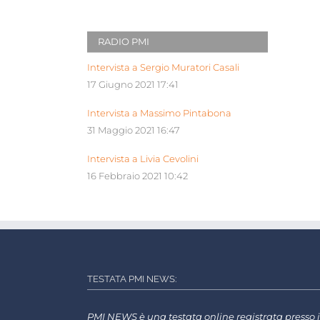
RADIO PMI
Intervista a Sergio Muratori Casali
17 Giugno 2021 17:41
Intervista a Massimo Pintabona
31 Maggio 2021 16:47
Intervista a Livia Cevolini
16 Febbraio 2021 10:42
TESTATA PMI NEWS:
PMI NEWS è una testata online registrata presso i