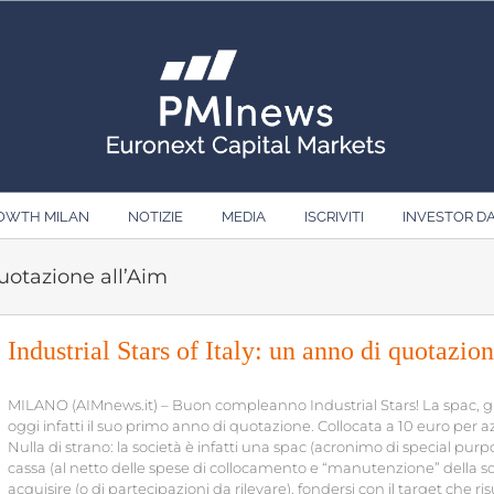
ROWTH MILAN
NOTIZIE
MEDIA
ISCRIVITI
INVESTOR D
quotazione all’Aim
Industrial Stars of Italy: un anno di quotazio
MILANO (AIMnews.it) – Buon compleanno Industrial Stars! La spac, gu
oggi infatti il suo primo anno di quotazione. Collocata a 10 euro per azi
Nulla di strano: la società è infatti una spac (acronimo di special purp
cassa (al netto delle spese di collocamento e “manutenzione” della so
acquisire (o di partecipazioni da rilevare), fondersi con il target che r