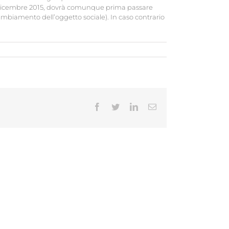
31 dicembre 2015, dovrà comunque prima passare
cambiamento dell’oggetto sociale). In caso contrario
Facebook
Twitter
LinkedIn
Email