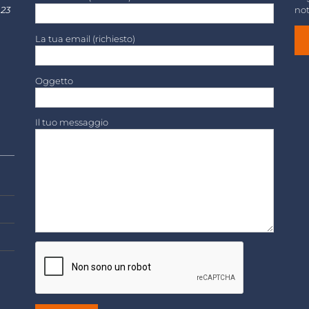
 23
not
La tua email (richiesto)
Oggetto
Il tuo messaggio