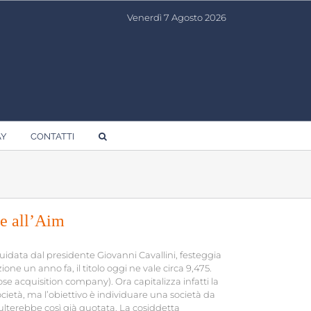
Venerdì 7 Agosto 2026
AY
CONTATTI
ne all’Aim
idata dal presidente Giovanni Cavallini, festeggia
one un anno fa, il titolo oggi ne vale circa 9,475.
ose acquisition company). Ora capitalizza infatti la
cietà, ma l’obiettivo è individuare una società da
isulterebbe così già quotata. La cosiddetta