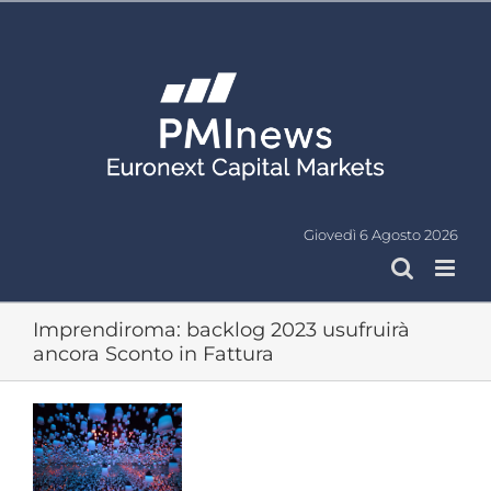
Salta
al
contenuto
Giovedì 6 Agosto 2026
Imprendiroma: backlog 2023 usufruirà
ancora Sconto in Fattura
Ingrandisci
immagine