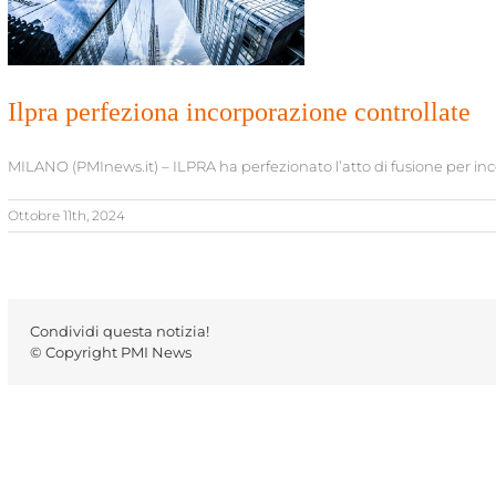
Ilpra perfeziona incorporazione controllate
MILANO (PMInews.it) – ILPRA ha perfezionato l’atto di fusione per incorp
Ottobre 11th, 2024
Condividi questa notizia!
© Copyright PMI News