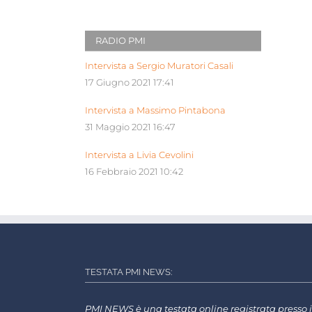
RADIO PMI
Intervista a Sergio Muratori Casali
17 Giugno 2021 17:41
Intervista a Massimo Pintabona
31 Maggio 2021 16:47
Intervista a Livia Cevolini
16 Febbraio 2021 10:42
TESTATA PMI NEWS:
PMI NEWS è una testata online registrata presso i