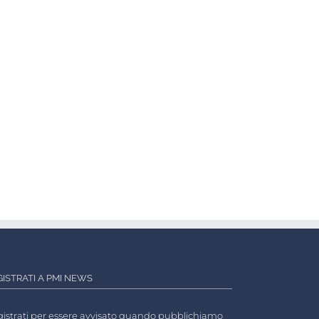
GISTRATI A PMI NEWS
istrati per essere avvisato quando pubblichiamo