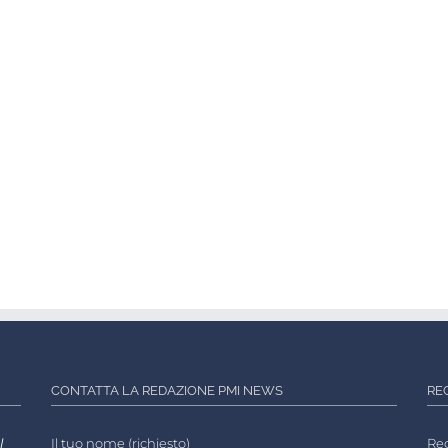
CONTATTA LA REDAZIONE PMI NEWS
RE
l
Il tuo nome (richiesto)
Reg