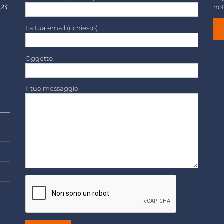
 23
not
La tua email (richiesto)
Oggetto
Il tuo messaggio