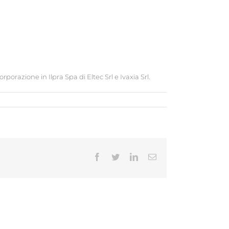
orazione in Ilpra Spa di Eltec Srl e Ivaxia Srl.
Facebook
Twitter
LinkedIn
Email