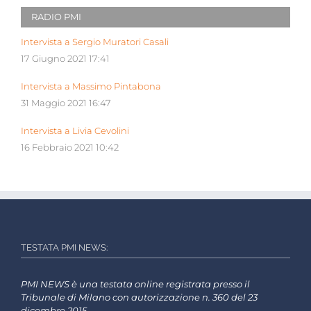
RADIO PMI
Intervista a Sergio Muratori Casali
17 Giugno 2021 17:41
Intervista a Massimo Pintabona
31 Maggio 2021 16:47
Intervista a Livia Cevolini
16 Febbraio 2021 10:42
TESTATA PMI NEWS:
PMI NEWS è una testata online registrata presso il
Tribunale di Milano con autorizzazione n. 360 del 23
dicembre 2015