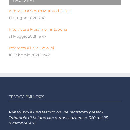
RADIO PMI
Intervista a Sergio Muratori Casali
17 Giugno 2021 17:41
Intervista a Massimo Pintabona
31 Maggio 2021 16:47
Intervista a Livia Cevolini
16 Febbraio 2021 10:42
TESTATA PMI NEWS:
PMI NEWS è una testata online registrata presso il
Tribunale di Milano con autorizzazione n. 360 del 23
dicembre 2015