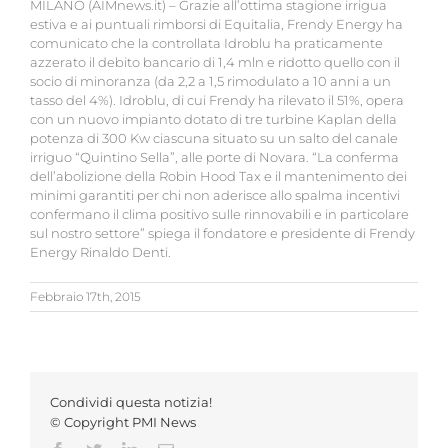
MILANO (AIMnews.it) – Grazie all’ottima stagione irrigua
estiva e ai puntuali rimborsi di Equitalia, Frendy Energy ha
comunicato che la controllata Idroblu ha praticamente
azzerato il debito bancario di 1,4 mln e ridotto quello con il
socio di minoranza (da 2,2 a 1,5 rimodulato a 10 anni a un
tasso del 4%). Idroblu, di cui Frendy ha rilevato il 51%, opera
con un nuovo impianto dotato di tre turbine Kaplan della
potenza di 300 Kw ciascuna situato su un salto del canale
irriguo “Quintino Sella”, alle porte di Novara. “La conferma
dell’abolizione della Robin Hood Tax e il mantenimento dei
minimi garantiti per chi non aderisce allo spalma incentivi
confermano il clima positivo sulle rinnovabili e in particolare
sul nostro settore” spiega il fondatore e presidente di Frendy
Energy Rinaldo Denti.
Febbraio 17th, 2015
Condividi questa notizia!
© Copyright PMI News