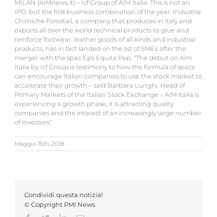
MILAN (AIMnews.it) – Icf Group of AIM Italia. This is not an
IPO, but the first business combination of the year. Industrie
Chimiche Forestali, a company that produces in Italy and
exports all over the world technical products to glue and
reinforce footwear, leather goods of all kinds and industrial
products, has in fact landed on the list of SMEs after the
merger with the spac Eps Equita Pep. “The debut on Aim
Italia by Icf Group is testimony to how the formula of spacs
can encourage Italian companies to use the stock market to
accelerate their growth – said Barbara Lunghi, Head of
Primary Markets of the Italian Stock Exchange – AIM Italia is
experiencing a growth phase, it is attracting quality
companies and the interest of an increasingly large number
of investors”.
Maggio 15th, 2018
Condividi questa notizia!
© Copyright PMI News