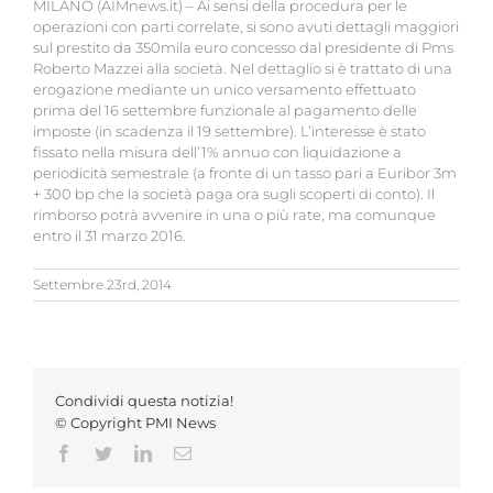
MILANO (AIMnews.it) – Ai sensi della procedura per le
operazioni con parti correlate, si sono avuti dettagli maggiori
sul prestito da 350mila euro concesso dal presidente di Pms
Roberto Mazzei alla società. Nel dettaglio si è trattato di una
erogazione mediante un unico versamento effettuato
prima del 16 settembre funzionale al pagamento delle
imposte (in scadenza il 19 settembre). L’interesse è stato
fissato nella misura dell’1% annuo con liquidazione a
periodicità semestrale (a fronte di un tasso pari a Euribor 3m
+ 300 bp che la società paga ora sugli scoperti di conto). Il
rimborso potrà avvenire in una o più rate, ma comunque
entro il 31 marzo 2016.
Settembre 23rd, 2014
Condividi questa notizia!
© Copyright PMI News
Facebook
Twitter
LinkedIn
Email