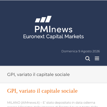
Salta
al
contenuto
Domenica 9 Agosto 2026
GPI, variato il capitale sociale
GPI, variato il capitale sociale
MILANO (AIMnews.it) – E’ stato depositato in data odierna