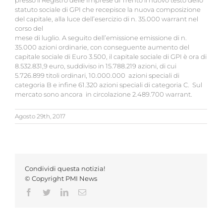
presso il Registro delle Imprese di Trento il nuovo testo dello
statuto sociale di GPI che recepisce la nuova composizione
del capitale, alla luce dell’esercizio di n. 35.000 warrant nel
corso del
mese di luglio. A seguito dell’emissione emissione di n.
35.000 azioni ordinarie, con conseguente aumento del
capitale sociale di Euro 3.500, il capitale sociale di GPI è ora di
8.532.831,9 euro, suddiviso in 15.788.219 azioni, di cui
5.726.899 titoli ordinari, 10.000.000 azioni speciali di
categoria B e infine 61.320 azioni speciali di categoria C. Sul
mercato sono ancora in circolazione 2.489.700 warrant.
Agosto 29th, 2017
Condividi questa notizia!
© Copyright PMI News
Facebook
Twitter
LinkedIn
Email