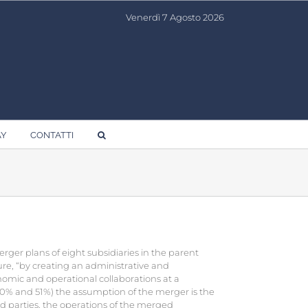
Venerdì 7 Agosto 2026
AY
CONTATTI
ger plans of eight subsidiaries in the parent
ure, “by creating an administrative and
omic and operational collaborations at a
 90% and 51%) the assumption of the merger is the
rd parties, the operations of the merged