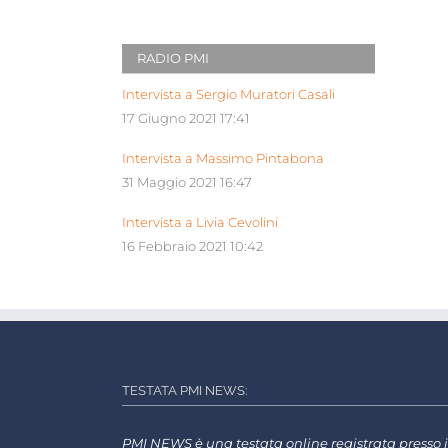
RADIO PMI
Intervista a Sergio Muratori Casali
17 Giugno 2021 17:41
Intervista a Massimo Pintabona
31 Maggio 2021 16:47
Intervista a Livia Cevolini
16 Febbraio 2021 10:42
TESTATA PMI NEWS:
PMI NEWS è una testata online registrata presso i