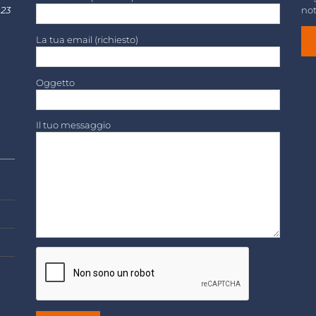
 23
not
La tua email (richiesto)
Oggetto
Il tuo messaggio