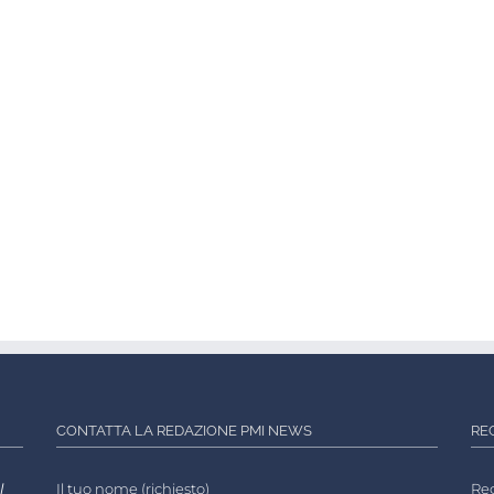
CONTATTA LA REDAZIONE PMI NEWS
RE
l
Il tuo nome (richiesto)
Reg