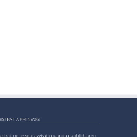
GISTRATI A PMI NEWS
istrati per essere avvisato quando pubblichiamo