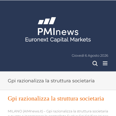
Salta
al
contenuto
Giovedì 6 Agosto 2026
Gpi razionalizza la struttura societaria
Gpi razionalizza la struttura societaria
MILANO (AIMnews.it) – Gpi razionalizza la struttura societaria