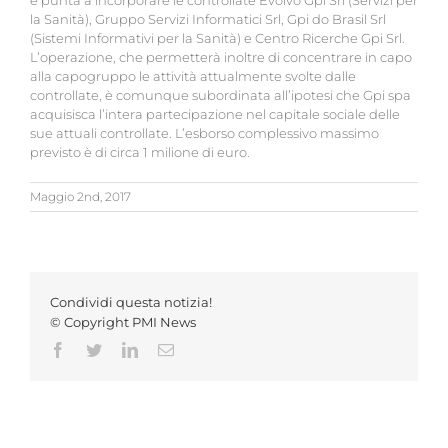
e punta a incorporare le controllate Evolvo Gpi Srl (Servizi per
la Sanità), Gruppo Servizi Informatici Srl, Gpi do Brasil Srl
(Sistemi Informativi per la Sanità) e Centro Ricerche Gpi Srl.
L’operazione, che permetterà inoltre di concentrare in capo
alla capogruppo le attività attualmente svolte dalle
controllate, è comunque subordinata all’ipotesi che Gpi spa
acquisisca l’intera partecipazione nel capitale sociale delle
sue attuali controllate. L’esborso complessivo massimo
previsto è di circa 1 milione di euro.
Maggio 2nd, 2017
Condividi questa notizia!
© Copyright PMI News
Facebook
Twitter
LinkedIn
Email