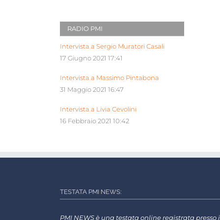
RADIO PMI
Intervista a Sergio Muratori Casali
17 Giugno 2021 17:41
Intervista a Massimo Pintabona
31 Maggio 2021 16:47
Intervista a Livia Cevolini
16 Febbraio 2021 10:42
TESTATA PMI NEWS:
PMI NEWS è una testata online registrata presso i