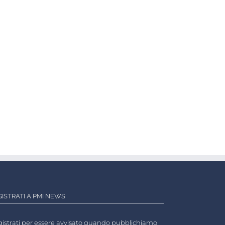
GISTRATI A PMI NEWS
istrati per essere avvisato quando pubblichiamo