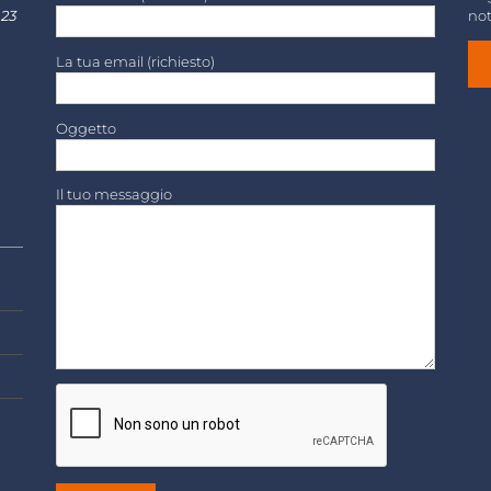
 23
not
La tua email (richiesto)
Oggetto
Il tuo messaggio