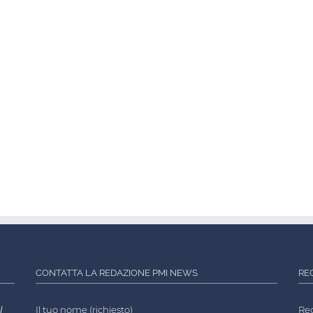
CONTATTA LA REDAZIONE PMI NEWS
RE
l
Il tuo nome (richiesto)
Reg