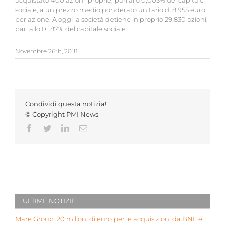
acquistato 400 azioni proprie, pari allo 0,003% del capitale
sociale, a un prezzo medio ponderato unitario di 8,955 euro
per azione. A oggi la società detiene in proprio 29.830 azioni,
pari allo 0,187% del capitale sociale.
Novembre 26th, 2018
Condividi questa notizia!
© Copyright PMI News
Facebook
Twitter
LinkedIn
Email
ULTIME NOTIZIE
Mare Group: 20 milioni di euro per le acquisizioni da BNL e