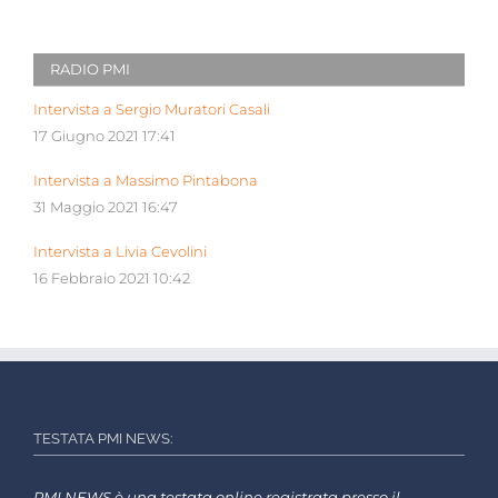
RADIO PMI
Intervista a Sergio Muratori Casali
17 Giugno 2021 17:41
Intervista a Massimo Pintabona
31 Maggio 2021 16:47
Intervista a Livia Cevolini
16 Febbraio 2021 10:42
TESTATA PMI NEWS:
PMI NEWS è una testata online registrata presso il