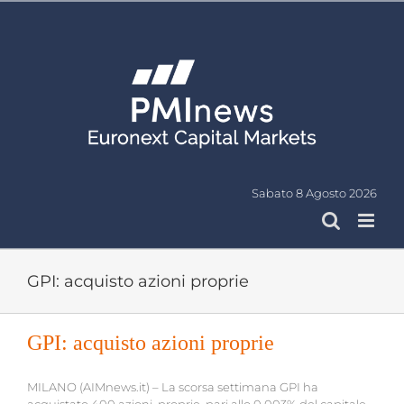
Salta
al
contenuto
Sabato 8 Agosto 2026
GPI: acquisto azioni proprie
GPI: acquisto azioni proprie
MILANO (AIMnews.it) – La scorsa settimana GPI ha