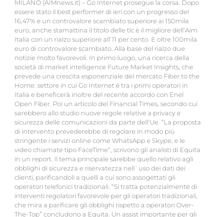
MILANO (AIMnews.it) – Go Internet prosegue la corsa. Dopo
essere stato il best performer di ieri con un progresso del
16,47% e un controvalore scambiato superiore ai 150mila
euro, anche stamattina il titolo delle tlc è il migliore dell’Aim
Italia con un rialzo superiore all’11 per cento. E oltre 100mila
euro di controvalore scambiato. Alla base del rialzo due
notizie molto favorevoli. In primo luogo, una ricerca della
società di market intelligence Future Market Insights, che
prevede una crescita esponenziale del mercato Fiber to the
Home: settore in cui Go Internet è tra i primi operatori in
Italia e beneficerà inoltre del recente accordo con Enel
Open Fiber. Poi un articolo del Financial Times, secondo cui
sarebbero allo studio nuove regole relative a privacy e
sicurezza delle comunicazioni da parte dell’Ue. “La proposta
di intervento prevederebbe di regolare in modo più
stringente i servizi online come WhatsApp e Skype, e le
video chiamate tipo FaceTime”, scrivono gli analisti di Equita
in un report. Il tema principale sarebbe quello relativo agli
obblighi di sicurezza e riservatezza nell`uso dei dati dei
clienti, parificandoli a quelli a cui sono assogettati gli
operatori telefonici tradizionali. “Si tratta potenzialmente di
interventi regolatori favorevole per gli operatori tradizionali,
che mira a parificare gli obblighi rispetto a operatori Over-
The-Top” concludono a Equita. Un assist importante per gli