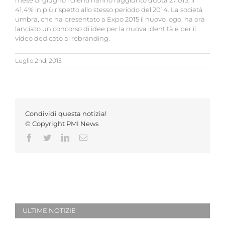
mese di giugno i clienti hanno raggiunto quota 27.013, il
41,4% in più rispetto allo stesso periodo del 2014. La società
umbra, che ha presentato a Expo 2015 il nuovo logo, ha ora
lanciato un concorso di idee per la nuova identità e per il
video dedicato al rebranding.
Luglio 2nd, 2015
Condividi questa notizia!
© Copyright PMI News
Facebook
Twitter
LinkedIn
Email
ULTIME NOTIZIE