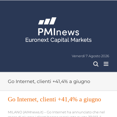
Salta
al
contenuto
Venerdì 7 Agosto 2026
Go Internet, clienti +41,4% a giugno
Go Internet, clienti +41,4% a giugno
MILANO (AIMnews.it) – Go Internet ha annunciato che nel