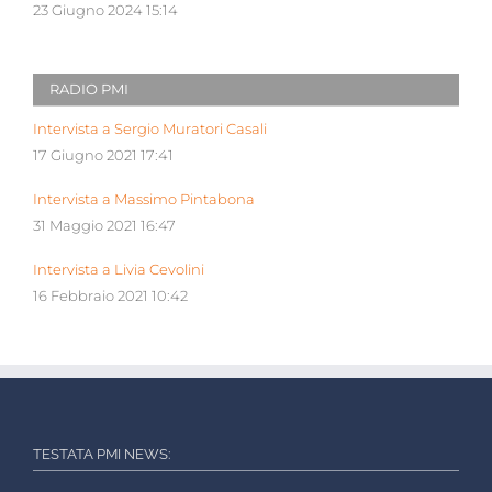
23 Giugno 2024 15:14
RADIO PMI
Intervista a Sergio Muratori Casali
17 Giugno 2021 17:41
Intervista a Massimo Pintabona
31 Maggio 2021 16:47
Intervista a Livia Cevolini
16 Febbraio 2021 10:42
TESTATA PMI NEWS: