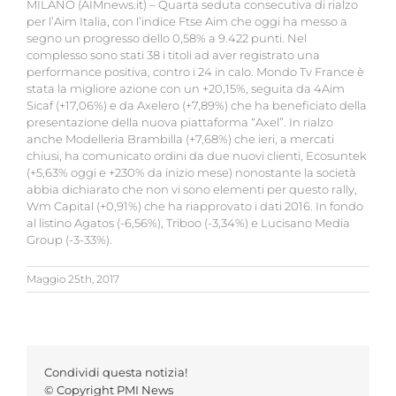
MILANO (AIMnews.it) – Quarta seduta consecutiva di rialzo
per l’Aim Italia, con l’indice Ftse Aim che oggi ha messo a
segno un progresso dello 0,58% a 9.422 punti. Nel
complesso sono stati 38 i titoli ad aver registrato una
performance positiva, contro i 24 in calo. Mondo Tv France è
stata la migliore azione con un +20,15%, seguita da 4Aim
Sicaf (+17,06%) e da Axelero (+7,89%) che ha beneficiato della
presentazione della nuova piattaforma “Axel”. In rialzo
anche Modelleria Brambilla (+7,68%) che ieri, a mercati
chiusi, ha comunicato ordini da due nuovi clienti, Ecosuntek
(+5,63% oggi e +230% da inizio mese) nonostante la società
abbia dichiarato che non vi sono elementi per questo rally,
Wm Capital (+0,91%) che ha riapprovato i dati 2016. In fondo
al listino Agatos (-6,56%), Triboo (-3,34%) e Lucisano Media
Group (-3-33%).
Maggio 25th, 2017
Condividi questa notizia!
© Copyright PMI News