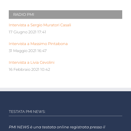
RADIO PMI
Intervista a Sergio Muratori Casali
17 Giugno 2021 17:41
Intervista a Massimo Pintabona
31 Maggio 2021 16:47
Intervista a Livia Cevolini
16 Febbraio 2021 10:42
TESTATA PMI NEWS:
PMI NEWS è una testata online registrata presso il