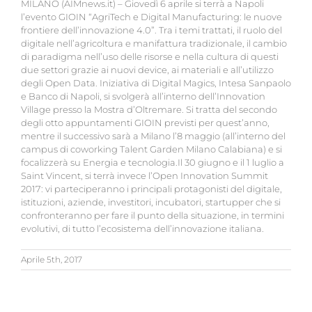
MILANO (AIMnews.it) – Giovedì 6 aprile si terrà a Napoli
l’evento GIOIN “AgriTech e Digital Manufacturing: le nuove
frontiere dell’innovazione 4.0”. Tra i temi trattati, il ruolo del
digitale nell’agricoltura e manifattura tradizionale, il cambio
di paradigma nell’uso delle risorse e nella cultura di questi
due settori grazie ai nuovi device, ai materiali e all’utilizzo
degli Open Data. Iniziativa di Digital Magics, Intesa Sanpaolo
e Banco di Napoli, si svolgerà all’interno dell’Innovation
Village presso la Mostra d’Oltremare. Si tratta del secondo
degli otto appuntamenti GIOIN previsti per quest’anno,
mentre il successivo sarà a Milano l’8 maggio (all’interno del
campus di coworking Talent Garden Milano Calabiana) e si
focalizzerà su Energia e tecnologia.Il 30 giugno e il 1 luglio a
Saint Vincent, si terrà invece l’Open Innovation Summit
2017: vi parteciperanno i principali protagonisti del digitale,
istituzioni, aziende, investitori, incubatori, startupper che si
confronteranno per fare il punto della situazione, in termini
evolutivi, di tutto l’ecosistema dell’innovazione italiana.
Aprile 5th, 2017