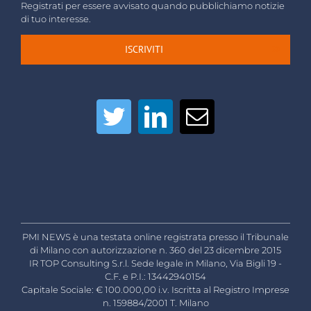
Registrati per essere avvisato quando pubblichiamo notizie
di tuo interesse.
ISCRIVITI
PMI NEWS è una testata online registrata presso il Tribunale
di Milano con autorizzazione n. 360 del 23 dicembre 2015
IR TOP Consulting S.r.l. Sede legale in Milano, Via Bigli 19 -
C.F. e P.I.: 13442940154
Capitale Sociale: € 100.000,00 i.v. Iscritta al Registro Imprese
n. 159884/2001 T. Milano