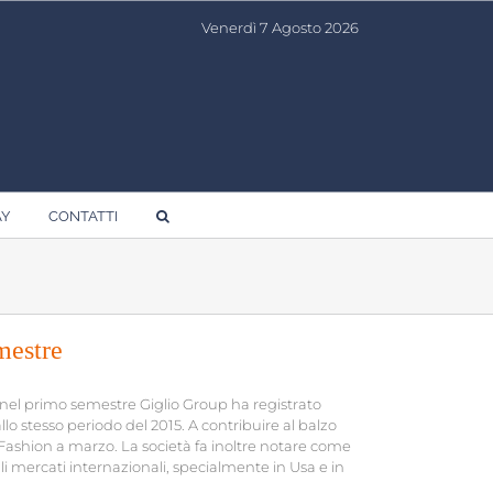
Venerdì 7 Agosto 2026
AY
CONTATTI
mestre
à, nel primo semestre Giglio Group ha registrato
llo stesso periodo del 2015. A contribuire al balzo
 Fashion a marzo. La società fa inoltre notare come
i mercati internazionali, specialmente in Usa e in