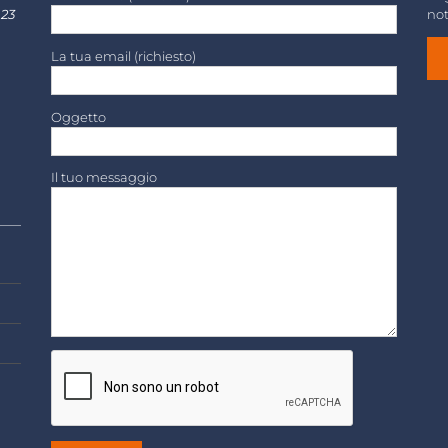
 23
not
La tua email (richiesto)
Oggetto
Il tuo messaggio