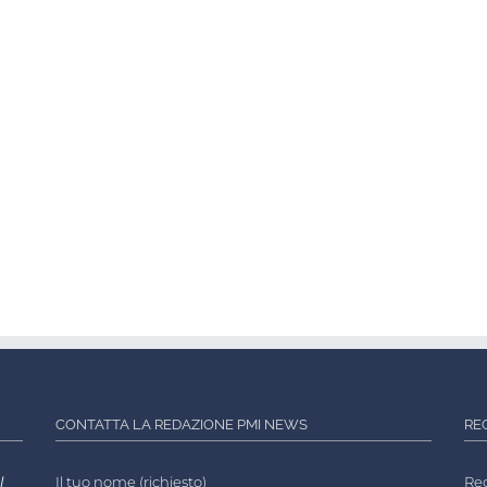
CONTATTA LA REDAZIONE PMI NEWS
RE
l
Il tuo nome (richiesto)
Reg