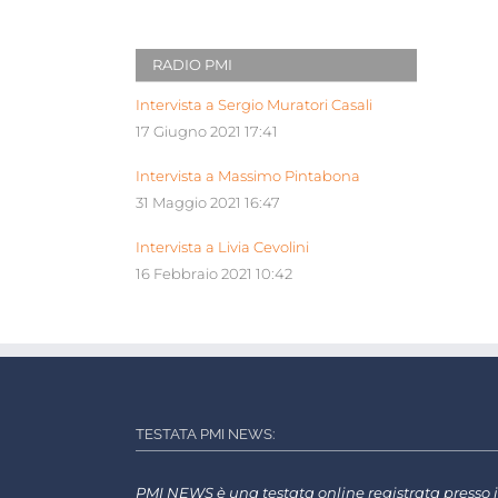
RADIO PMI
Intervista a Sergio Muratori Casali
17 Giugno 2021 17:41
Intervista a Massimo Pintabona
31 Maggio 2021 16:47
Intervista a Livia Cevolini
16 Febbraio 2021 10:42
TESTATA PMI NEWS:
PMI NEWS è una testata online registrata presso i