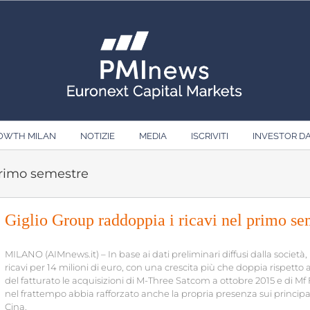
ROWTH MILAN
NOTIZIE
MEDIA
ISCRIVITI
INVESTOR D
 primo semestre
Giglio Group raddoppia i ricavi nel primo se
MILANO (AIMnews.it) – In base ai dati preliminari diffusi dalla societ
ricavi per 14 milioni di euro, con una crescita più che doppia rispetto a
del fatturato le acquisizioni di M-Three Satcom a ottobre 2015 e di Mf
nel frattempo abbia rafforzato anche la propria presenza sui principal
Cina.