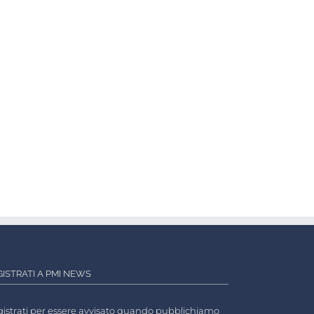
GISTRATI A PMI NEWS
istrati per essere avvisato quando pubblichiamo