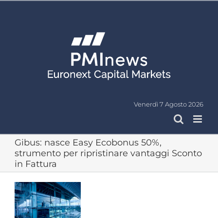
Salta
al
contenuto
Venerdì 7 Agosto 2026
Gibus: nasce Easy Ecobonus 50%,
strumento per ripristinare vantaggi Sconto
in Fattura
Ingrandisci
immagine