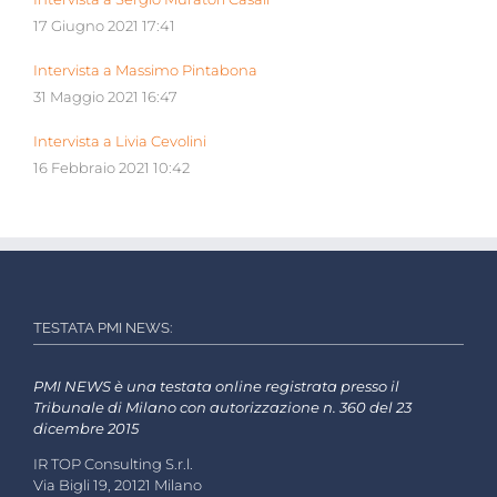
17 Giugno 2021 17:41
Intervista a Massimo Pintabona
31 Maggio 2021 16:47
Intervista a Livia Cevolini
16 Febbraio 2021 10:42
TESTATA PMI NEWS:
PMI NEWS è una testata online registrata presso il
Tribunale di Milano con autorizzazione n. 360 del 23
dicembre 2015
IR TOP Consulting S.r.l.
Via Bigli 19, 20121 Milano