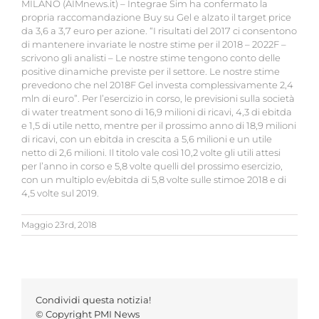
MILANO (AIMnews.it) – Integrae Sim ha confermato la
propria raccomandazione Buy su Gel e alzato il target price
da 3,6 a 3,7 euro per azione. “I risultati del 2017 ci consentono
di mantenere invariate le nostre stime per il 2018 – 2022F –
scrivono gli analisti – Le nostre stime tengono conto delle
positive dinamiche previste per il settore. Le nostre stime
prevedono che nel 2018F Gel investa complessivamente 2,4
mln di euro”. Per l’esercizio in corso, le previsioni sulla società
di water treatment sono di 16,9 milioni di ricavi, 4,3 di ebitda
e 1,5 di utile netto, mentre per il prossimo anno di 18,9 milioni
di ricavi, con un ebitda in crescita a 5,6 milioni e un utile
netto di 2,6 milioni. Il titolo vale così 10,2 volte gli utili attesi
per l’anno in corso e 5,8 volte quelli del prossimo esercizio,
con un multiplo ev/ebitda di 5,8 volte sulle stimoe 2018 e di
4,5 volte sul 2019.
Maggio 23rd, 2018
Condividi questa notizia!
© Copyright PMI News