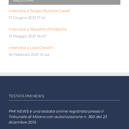
RADIO PMI
Intervista a Sergio Muratori Casali
17 Giugno 2021 17:41
Intervista a Massimo Pintabona
31 Maggio 2021 16:47
Intervista a Livia Cevolini
16 Febbraio 2021 10:42
TESTATA PMI NEWS:
PMI NEWS è una testata online registrata presso il
Tribunale di Milano con autorizzazione n. 360 del 23
dicembre 2015