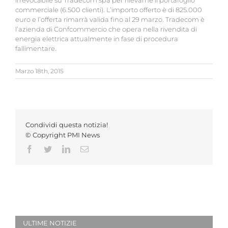
irrevocabile su Tradecom spa per rilevarne il portafoglio
commerciale (6.500 clienti). L’importo offerto è di 825.000
euro e l’offerta rimarrà valida fino al 29 marzo. Tradecom è
l’azienda di Confcommercio che opera nella rivendita di
energia elettrica attualmente in fase di procedura
fallimentare.
Marzo 18th, 2015
Condividi questa notizia!
© Copyright PMI News
Facebook
Twitter
LinkedIn
Email
ULTIME NOTIZIE