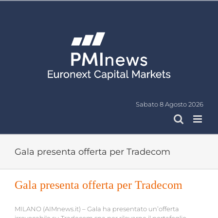
Salta
al
contenuto
Sabato 8 Agosto 2026
Gala presenta offerta per Tradecom
Gala presenta offerta per Tradecom
MILANO (AIMnews.it) – Gala ha presentato un’offerta