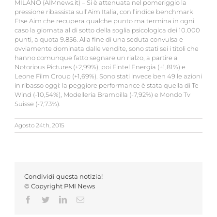
MILANO (AIMnews.it) – Si è attenuata nel pomeriggio la
pressione ribassista sull’Aim Italia, con l’indice benchmark
Ftse Aim che recupera qualche punto ma termina in ogni
caso la giornata al di sotto della soglia psicologica dei 10.000
punti, a quota 9.856. Alla fine di una seduta convulsa e
ovviamente dominata dalle vendite, sono stati sei i titoli che
hanno comunque fatto segnare un rialzo, a partire a
Notorious Pictures (+2,99%), poi Fintel Energia (+1,81%) e
Leone Film Group (+1,69%). Sono stati invece ben 49 le azioni
in ribasso oggi: la peggiore performance è stata quella di Te
Wind (-10,54%), Modelleria Brambilla (-7,92%) e Mondo Tv
Suisse (-7,73%).
Agosto 24th, 2015
Condividi questa notizia!
© Copyright PMI News
Facebook
Twitter
LinkedIn
Email