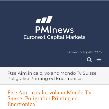
Salta
al
contenuto
Giovedì 6 Agosto 2026
Ftse Aim in calo, volano Mondo Tv Suisse,
Poligrafici Printing ed Enertronica
Ftse Aim in calo, volano Mondo Tv
Suisse, Poligrafici Printing ed
Enertronica