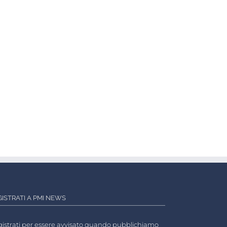
GISTRATI A PMI NEWS
istrati per essere avvisato quando pubblichiamo