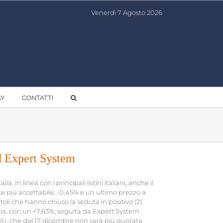
Venerdì 7 Agosto 2026
AY
CONTATTI
d Expert System
. In linea con i principali listini italiani, anche il
 più accettabile: -0,45% e un ultimo prezzo a
itoli che hanno chiuso la seduta in positivo (21
alia, con un +7,63%, seguita da Expert System
53%), che dal 17 dicembre non sarà più quotata