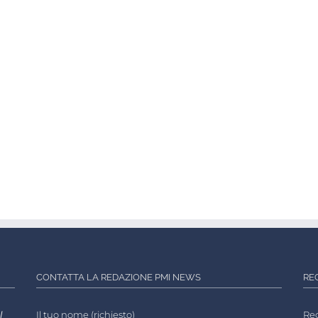
CONTATTA LA REDAZIONE PMI NEWS
RE
l
Il tuo nome (richiesto)
Reg