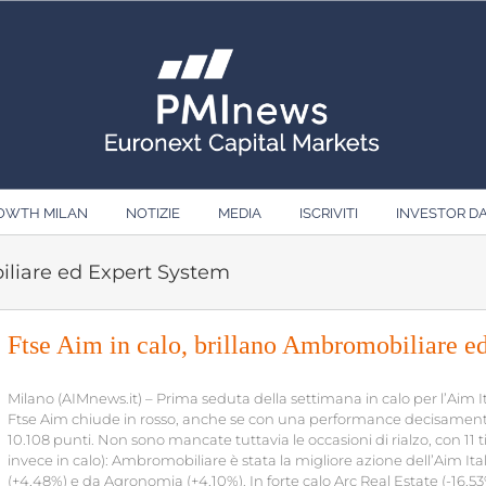
ROWTH MILAN
NOTIZIE
MEDIA
ISCRIVITI
INVESTOR D
iliare ed Expert System
Ftse Aim in calo, brillano Ambromobiliare e
Milano (AIMnews.it) – Prima seduta della settimana in calo per l’Aim Italia
Ftse Aim chiude in rosso, anche se con una performance decisamente
10.108 punti. Non sono mancate tuttavia le occasioni di rialzo, con 11 t
invece in calo): Ambromobiliare è stata la migliore azione dell’Aim It
(+4,48%) e da Agronomia (+4,10%). In forte calo Arc Real Estate (-16,