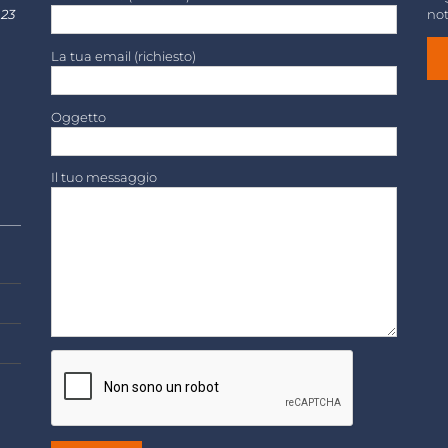
 23
not
La tua email (richiesto)
Oggetto
Il tuo messaggio