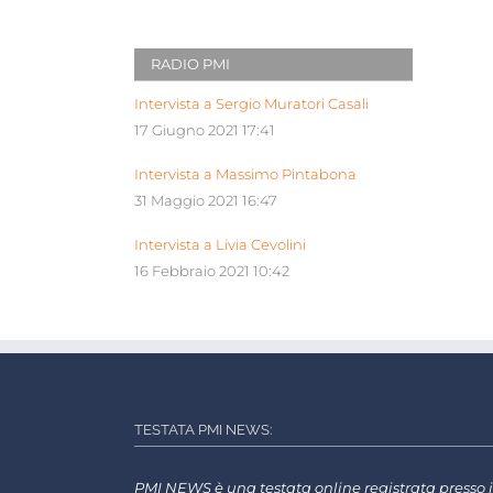
RADIO PMI
Intervista a Sergio Muratori Casali
17 Giugno 2021 17:41
Intervista a Massimo Pintabona
31 Maggio 2021 16:47
Intervista a Livia Cevolini
16 Febbraio 2021 10:42
TESTATA PMI NEWS:
PMI NEWS è una testata online registrata presso i