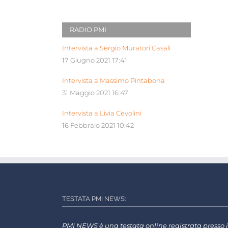
RADIO PMI
Intervista a Sergio Muratori Casali
17 Giugno 2021 17:41
Intervista a Massimo Pintabona
31 Maggio 2021 16:47
Intervista a Livia Cevolini
16 Febbraio 2021 10:42
TESTATA PMI NEWS:
PMI NEWS è una testata online registrata presso i