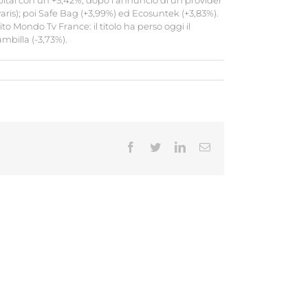
Capital con un +5,42%, dopo l’annuncio di un provider
Paris); poi Safe Bag (+3,99%) ed Ecosuntek (+3,83%).
to Mondo Tv France: il titolo ha perso oggi il
mbilla (-3,73%).
Facebook
Twitter
LinkedIn
Email