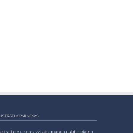
GISTRATI A PMI NEWS
istrati per essere avvisato quando pubblichiamo