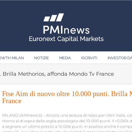
ROWTH MILAN
NOTIZIE
MEDIA
ISCRIVITI
INVESTOR D
. Brilla Methorios, affonda Mondo Tv France
Ftse Aim di nuovo oltre 10.000 punti. Brill
France
MILANO (AIMnews.it) – Ancora una seduta di rialzo per l’Aim Italia, co
ritorno al di sopra della soglia psicologica dei 10.000 punti. Il +0,06% di
a segnare un ultimo prezzo a 10.006 punti. In positivo anche il computo 