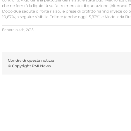
contro 16. A guidare la pattuglia dei rialzisti è stata oggi Methorios 
che ne fornirà la liquidità sull’altro mercato di quotazione (Alternext 
Dopo due sedute di forte rialzo, le prese di profitto hanno invece colpi
10,67%; a seguire Visibilia Editore (anche oggi -5,93%) e Modelleria Bra
Febbraio 4th, 2015
Condividi questa notizia!
© Copyright PMI News