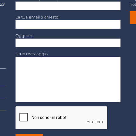
 23
not
La tua email (richiesto)
Oggetto
Il tuo messaggio