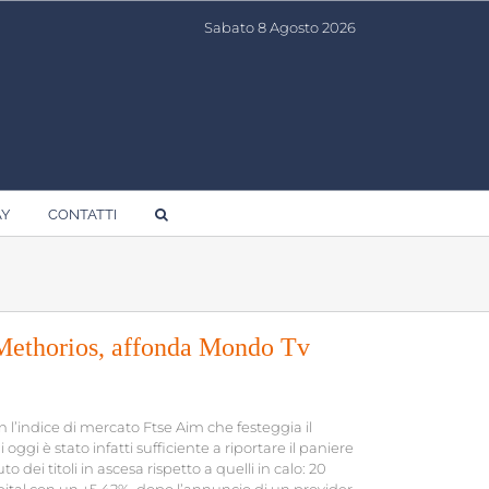
Sabato 8 Agosto 2026
AY
CONTATTI
a Methorios, affonda Mondo Tv
n l’indice di mercato Ftse Aim che festeggia il
 oggi è stato infatti sufficiente a riportare il paniere
dei titoli in ascesa rispetto a quelli in calo: 20