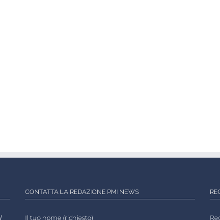
CONTATTA LA REDAZIONE PMI NEWS
RE
l
Il tuo nome (richiesto)
Reg