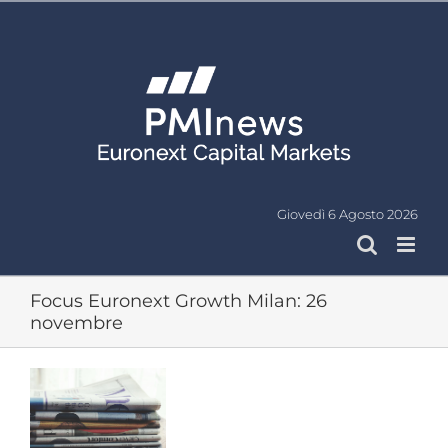
Salta
al
contenuto
Giovedì 6 Agosto 2026
Focus Euronext Growth Milan: 26
novembre
Ingrandisci
immagine