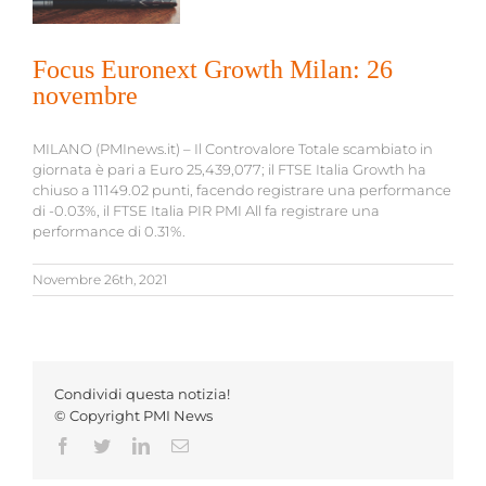
Focus Euronext Growth Milan: 26
novembre
MILANO (PMInews.it) – Il Controvalore Totale scambiato in
giornata è pari a Euro 25,439,077; il FTSE Italia Growth ha
chiuso a 11149.02 punti, facendo registrare una performance
di -0.03%, il FTSE Italia PIR PMI All fa registrare una
performance di 0.31%.
Novembre 26th, 2021
Condividi questa notizia!
© Copyright PMI News
Facebook
Twitter
LinkedIn
Email