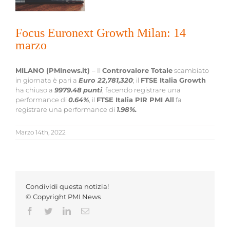
Focus Euronext Growth Milan: 14
marzo
MILANO (PMInews.it)
– Il
Controvalore Totale
scambiato
in giornata è pari a
Euro
22,781,320
; il
FTSE Italia Growth
ha chiuso a
9979.48
punti
, facendo registrare una
performance di
0.64%
, il
FTSE Italia PIR PMI All
fa
registrare una performance di
1.98%
.
Marzo 14th, 2022
Condividi questa notizia!
© Copyright PMI News
Facebook
Twitter
LinkedIn
Email