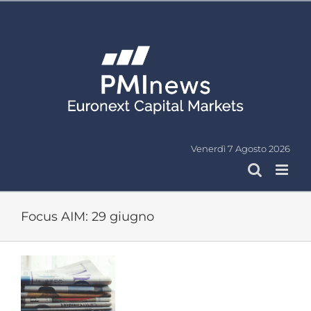
Salta
al
contenuto
Venerdì 7 Agosto 2026
Focus AIM: 29 giugno
Ingrandisci
immagine