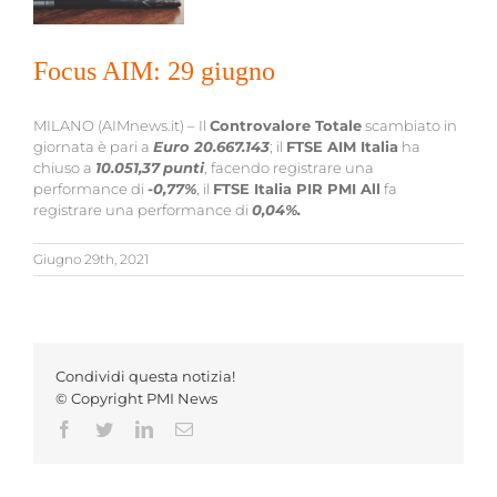
Focus AIM: 29 giugno
MILANO (AIMnews.it) – Il
Controvalore Totale
scambiato in
giornata è pari a
Euro
20.667.143
; il
FTSE AIM Italia
ha
chiuso a
10.051,37
punti
, facendo registrare una
performance di
-0,77
%
, il
FTSE Italia PIR PMI All
fa
registrare una performance di
0,04
%
.
Giugno 29th, 2021
Condividi questa notizia!
© Copyright PMI News
Facebook
Twitter
LinkedIn
Email