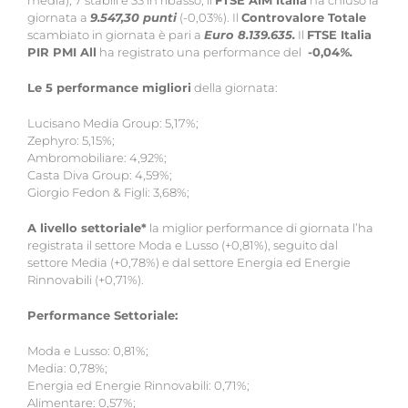
media), 7 stabili e 33 in ribasso, il
FTSE AIM Italia
ha chiuso la
giornata a
9.547,30 punti
(-0,03%). Il
Controvalore Totale
scambiato in giornata è pari a
Euro 8.139.635.
Il
FTSE Italia
PIR PMI All
ha registrato una performance del
-0,04
%.
Le 5 performance migliori
della giornata:
Lucisano Media Group: 5,17%;
Zephyro: 5,15%;
Ambromobiliare: 4,92%;
Casta Diva Group: 4,59%;
Giorgio Fedon & Figli: 3,68%;
A livello settoriale
*
la miglior performance di giornata l’ha
registrata il settore Moda e Lusso (+0,81%), seguito dal
settore Media (+0,78%) e dal settore Energia ed Energie
Rinnovabili (+0,71%).
Performance Settoriale:
Moda e Lusso: 0,81%;
Media: 0,78%;
Energia ed Energie Rinnovabili: 0,71%;
Alimentare: 0,57%;