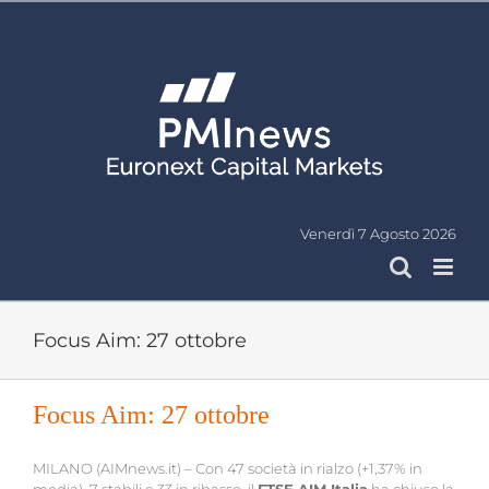
Salta
al
contenuto
Venerdì 7 Agosto 2026
Focus Aim: 27 ottobre
Focus Aim: 27 ottobre
MILANO (AIMnews.it) – Con 47 società in rialzo (+1,37% in