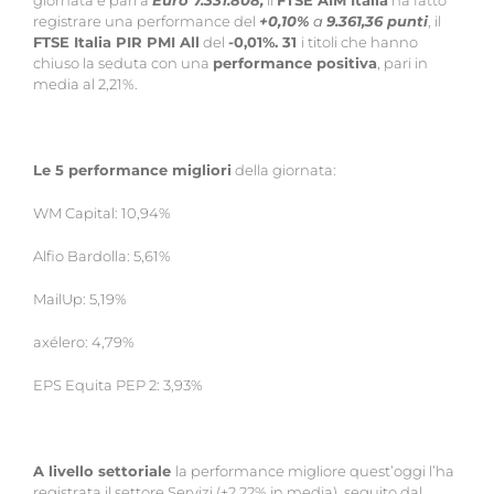
giornata è pari a
Euro
7.331.808;
il
FTSE AIM Italia
ha fatto
registrare una performance del
+0,10%
a
9.361,36 punti
, il
FTSE Italia PIR PMI All
del
-0,01%. 31
i titoli che hanno
chiuso la seduta con una
performance positiva
, pari in
media al 2,21%.
Le 5 performance migliori
della giornata:
WM Capital: 10,94%
Alfio Bardolla: 5,61%
MailUp: 5,19%
axélero: 4,79%
EPS Equita PEP 2: 3,93%
A livello settoriale
la performance migliore quest’oggi l’ha
registrata il settore Servizi (+2,22% in media), seguito dal