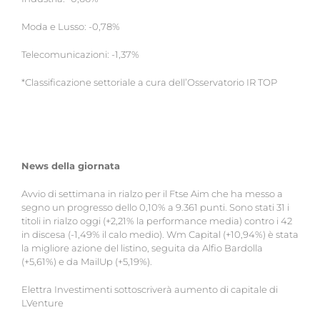
Moda e Lusso: -0,78%
Telecomunicazioni: -1,37%
*Classificazione settoriale a cura dell’Osservatorio IR TOP
News della giornata
Avvio di settimana in rialzo per il Ftse Aim che ha messo a
segno un progresso dello 0,10% a 9.361 punti. Sono stati 31 i
titoli in rialzo oggi (+2,21% la performance media) contro i 42
in discesa (-1,49% il calo medio). Wm Capital (+10,94%) è stata
la migliore azione del listino, seguita da Alfio Bardolla
(+5,61%) e da MailUp (+5,19%).
Elettra Investimenti sottoscriverà aumento di capitale di
LVenture