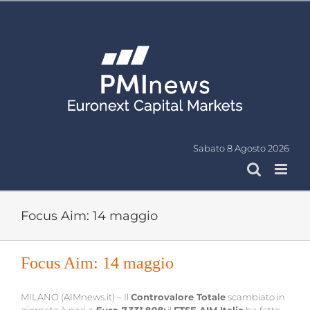
Salta
al
contenuto
Sabato 8 Agosto 2026
Focus Aim: 14 maggio
Focus Aim: 14 maggio
MILANO (AIMnews.it) – Il
Controvalore Totale
scambiato in