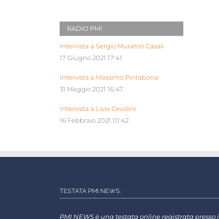
RADIO PMI
Intervista a Sergio Muratori Casali
17 Giugno 2021 17:41
Intervista a Massimo Pintabona
31 Maggio 2021 16:47
Intervista a Livia Cevolini
16 Febbraio 2021 10:42
TESTATA PMI NEWS:
PMI NEWS è una testata online registrata presso i