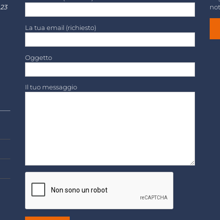
 23
not
La tua email (richiesto)
Oggetto
Il tuo messaggio