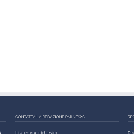
CONTATTA LA REDAZIONE PMI NEWS
RE
l
Il tuo nome (richiesto)
Reg