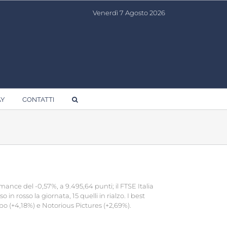
Venerdì 7 Agosto 2026
AY
CONTATTI
mance del -0,57%, a 9.495,64 punti; il FTSE Italia
 in rosso la giornata, 15 quelli in rialzo. I best
bo (+4,18%) e Notorious Pictures (+2,69%).