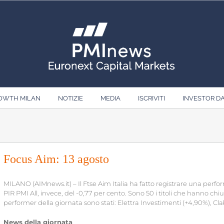
ROWTH MILAN
NOTIZIE
MEDIA
ISCRIVITI
INVESTOR D
Focus Aim: 13 agosto
MILANO (AIMnews.it) – Il Ftse Aim Italia ha fatto registrare una perfor
PIR PMI All, invece, del -0,77 per cento. Sono 50 i titoli che hanno chiuso
performer della giornata sono stati: Elettra Investimenti (+4,90%), Cla
News della giornata