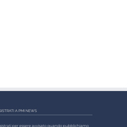
GISTRATI A PMI NEWS
istrati per essere avvisato quando pubblichiamo