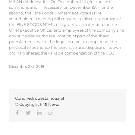
MILAN (AIMnews.it) – On December 14th, for the first
summons and, if necessary, on December 15th for the
second, the Fine Foods & Pharmaceuticals NTM
shareholders’ meeting will convene to discuss: approval of
the FINE FOODS NTM stock grant plan intended for the
Chief Executive Officer and employees of the company and
any subsidiaries; the reallocation of part of the share
premium reserve to the legal reserve to completion; the
proposal to authorise the purchase and disposal of its own
ordinary shares; the variable compensation of the CEO.
Dicembre 21st, 2018
Condividi questa notizia!
© Copyright PMI News
Facebook
Twitter
LinkedIn
Email