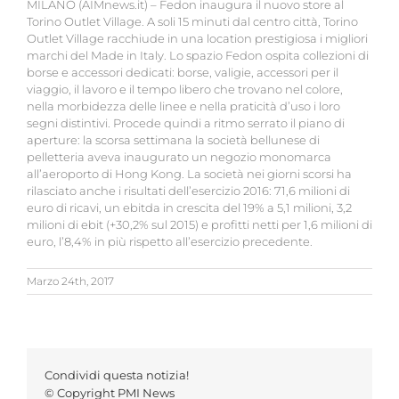
MILANO (AIMnews.it) – Fedon inaugura il nuovo store al
Torino Outlet Village. A soli 15 minuti dal centro città, Torino
Outlet Village racchiude in una location prestigiosa i migliori
marchi del Made in Italy. Lo spazio Fedon ospita collezioni di
borse e accessori dedicati: borse, valigie, accessori per il
viaggio, il lavoro e il tempo libero che trovano nel colore,
nella morbidezza delle linee e nella praticità d’uso i loro
segni distintivi. Procede quindi a ritmo serrato il piano di
aperture: la scorsa settimana la società bellunese di
pelletteria aveva inaugurato un negozio monomarca
all’aeroporto di Hong Kong. La società nei giorni scorsi ha
rilasciato anche i risultati dell’esercizio 2016: 71,6 milioni di
euro di ricavi, un ebitda in crescita del 19% a 5,1 milioni, 3,2
milioni di ebit (+30,2% sul 2015) e profitti netti per 1,6 milioni di
euro, l’8,4% in più rispetto all’esercizio precedente.
Marzo 24th, 2017
Condividi questa notizia!
© Copyright PMI News