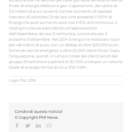
società attiva nel settore del trading e della vendita al cliente
finale di energia elettrica e gas. L’operazione, del valore di
3,9 milioni di euro, avverrà tramite aumento di capitale
riservato all’azionista Onda spa (che possiede il 100% di
Energ) che post aumento avrà così il 10% di Enertronica. Il
closing è tuttavia subordinato all’approvazione
dell’Assemblea dei soci Enertronica, convocata per il
prossimo 3 settembre. Nel 2014 Energ.it ha realizzato ricavi
per 48 milioni di euro, con un ebitda di oltre 500.000 euro,
fornendo servizi energetici a oltre 25.000 clienti finali. Dopo
l’acquisizione, quindi, il numero totale dei clienti serviti dal
gruppo Enertronica supererà le 30.000 unità per un volume
totale di energia fornita di circa 200 GWh.
Luglio 31st, 2015
Condividi questa notizia!
© Copyright PMI News
Facebook
Twitter
LinkedIn
Email