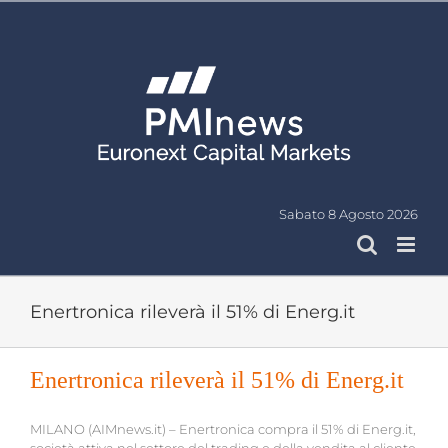
Salta
al
contenuto
Sabato 8 Agosto 2026
Enertronica rileverà il 51% di Energ.it
Enertronica rileverà il 51% di Energ.it
MILANO (AIMnews.it) – Enertronica compra il 51% di Energ.it,