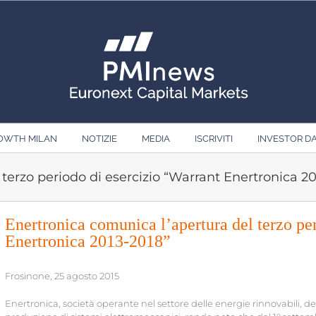
ROWTH MILAN
NOTIZIE
MEDIA
ISCRIVITI
INVESTOR D
terzo periodo di esercizio “Warrant Enertronica 20
Enertronica comunica l’apertura del terzo pe
Enertronica 2013-2018”
Frosinone, 25 agosto 2015
Enertronica, società operante nel settore delle energie rinnovabili, d