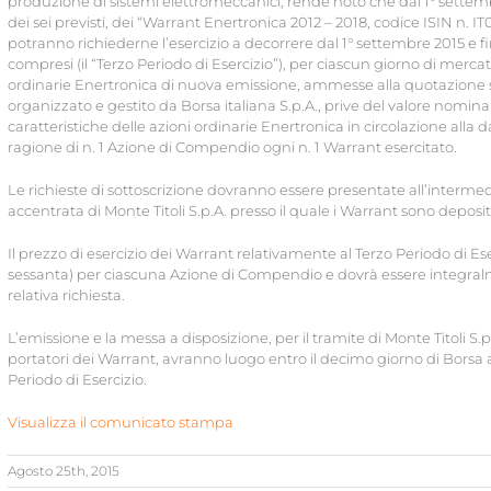
produzione di sistemi elettromeccanici, rende noto che dal 1° settembre
dei sei previsti, dei “Warrant Enertronica 2012 – 2018, codice ISIN n. I
potranno richiederne l’esercizio a decorrere dal 1° settembre 2015 e fin
compresi (il “Terzo Periodo di Esercizio”), per ciascun giorno di mercato
ordinarie Enertronica di nuova emissione, ammesse alla quotazione sul
organizzato e gestito da Borsa italiana S.p.A., prive del valore nom
caratteristiche delle azioni ordinarie Enertronica in circolazione alla 
ragione di n. 1 Azione di Compendio ogni n. 1 Warrant esercitato.
Le richieste di sottoscrizione dovranno essere presentate all’interm
accentrata di Monte Titoli S.p.A. presso il quale i Warrant sono deposi
Il prezzo di esercizio dei Warrant relativamente al Terzo Periodo di Es
sessanta) per ciascuna Azione di Compendio e dovrà essere integralme
relativa richiesta.
L’emissione e la messa a disposizione, per il tramite di Monte Titoli S.
portatori dei Warrant, avranno luogo entro il decimo giorno di Borsa
Periodo di Esercizio.
Visualizza il comunicato stampa
Agosto 25th, 2015