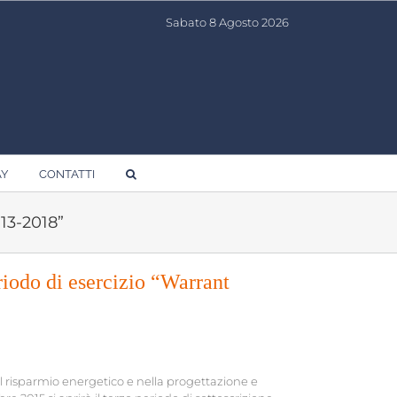
Sabato 8 Agosto 2026
AY
CONTATTI
13-2018”
riodo di esercizio “Warrant
el risparmio energetico e nella progettazione e