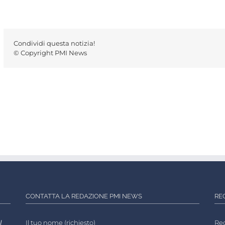
Condividi questa notizia!
© Copyright PMI News
CONTATTA LA REDAZIONE PMI NEWS
RE
l
Il tuo nome (richiesto)
Reg