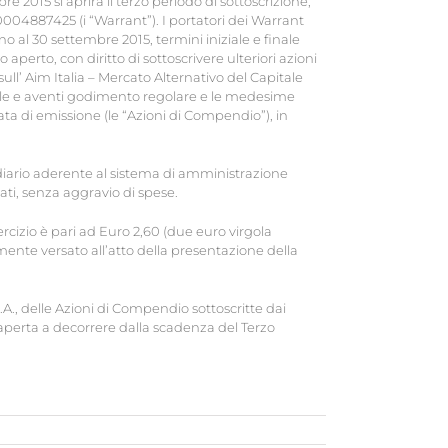
 2015 si aprirà il terzo periodo di sottoscrizione,
T0004887425 (i “Warrant”). I portatori dei Warrant
o al 30 settembre 2015, termini iniziale e finale
 aperto, con diritto di sottoscrivere ulteriori azioni
l’ Aim Italia – Mercato Alternativo del Capitale
inale e aventi godimento regolare e le medesime
data di emissione (le “Azioni di Compendio”), in
ediario aderente al sistema di amministrazione
tati, senza aggravio di spese.
ercizio è pari ad Euro 2,60 (due euro virgola
nte versato all’atto della presentazione della
p.A., delle Azioni di Compendio sottoscritte dai
 aperta a decorrere dalla scadenza del Terzo