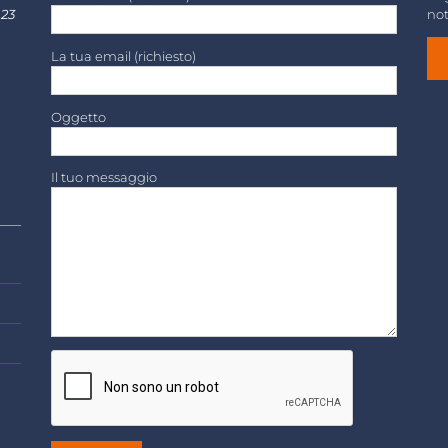
 23
not
La tua email (richiesto)
Oggetto
Il tuo messaggio