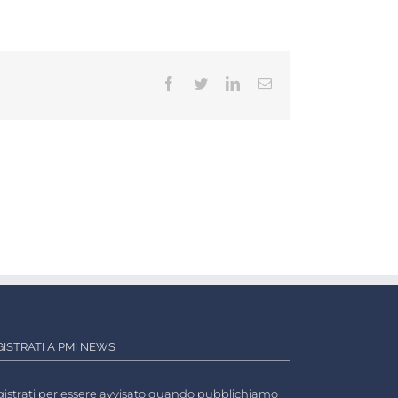
Facebook
Twitter
LinkedIn
Email
GISTRATI A PMI NEWS
istrati per essere avvisato quando pubblichiamo