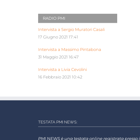
RADIO PMI
Intervista a Sergio Muratori Casali
17 Giugno 2021 17:41
Intervista a Massimo Pintabona
31 Maggio 2021 16:47
Intervista a Livia Cevolini
16 Febbraio 2021 10:42
TESTATA PMI NEWS:
PMI NEWS è una testata online registrata presso i