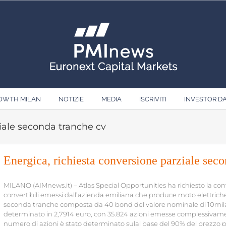
ROWTH MILAN
NOTIZIE
MEDIA
ISCRIVITI
INVESTOR D
ziale seconda tranche cv
Energica, richiesta conversione parziale sec
MILANO (AIMnews.it) – Atlas Special Opportunities ha richiesto la con
convertibili emessi dall’azienda emiliana che produce moto elettriche 
seconda tranche composta da 40 bond del valore nominale di 10mila e
determinato in 2,7914 euro, con 35.824 azioni emesse complessivamente
numero di azioni è stato determinato sulal base del 90% del prezzo po