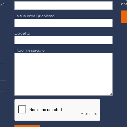
 23
not
La tua email (richiesto)
Oggetto
Il tuo messaggio