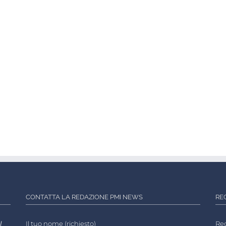
CONTATTA LA REDAZIONE PMI NEWS
RE
l
Il tuo nome (richiesto)
Reg