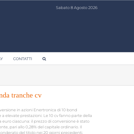
Sabato 8 Agosto 2026
AY
CONTATTI
onda tranche cv
versione in azioni Enertronica di 10 bond
a elevate prestazioni. Le 10 cv fanno parte della
uro ciascuna: il prezzo di conversione è stato
, pari allo 0,28% del capitale ordinario. Il
nderato del titolo nei 20 giorni precedenti.