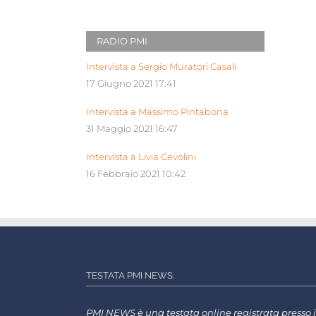
RADIO PMI
Intervista a Sergio Muratori Casali
17 Giugno 2021 17:41
Intervista a Massimo Pintabona
31 Maggio 2021 16:47
Intervista a Livia Cevolini
16 Febbraio 2021 10:42
TESTATA PMI NEWS:
PMI NEWS è una testata online registrata presso i