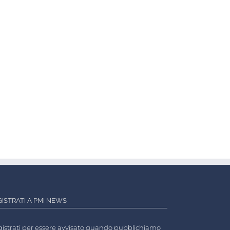
GISTRATI A PMI NEWS
istrati per essere avvisato quando pubblichiamo