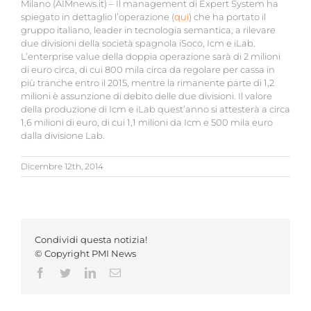
Milano (AIMnews.it) – Il management di Expert System ha
spiegato in dettaglio l’operazione (
qui
) che ha portato il
gruppo italiano, leader in tecnologia semantica, a rilevare
due divisioni della società spagnola iSoco, Icm e iLab.
L’enterprise value della doppia operazione sarà di 2 milioni
di euro circa, di cui 800 mila circa da regolare per cassa in
più tranche entro il 2015, mentre la rimanente parte di 1,2
milioni è assunzione di debito delle due divisioni. Il valore
della produzione di Icm e iLab quest’anno si attesterà a circa
1,6 milioni di euro, di cui 1,1 milioni da Icm e 500 mila euro
dalla divisione Lab.
Dicembre 12th, 2014
Condividi questa notizia!
© Copyright PMI News
Facebook
Twitter
LinkedIn
Email