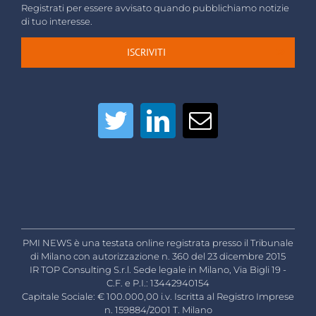
Registrati per essere avvisato quando pubblichiamo notizie
di tuo interesse.
ISCRIVITI
PMI NEWS è una testata online registrata presso il Tribunale
di Milano con autorizzazione n. 360 del 23 dicembre 2015
IR TOP Consulting S.r.l. Sede legale in Milano, Via Bigli 19 -
C.F. e P.I.: 13442940154
Capitale Sociale: € 100.000,00 i.v. Iscritta al Registro Imprese
n. 159884/2001 T. Milano